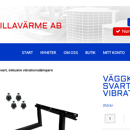
No
START
NYHETER
OM OSS
BUTIK
MITT KONTO
art, inklusive vibrationsdämpare
VÄGG
SVART
VIBR
350
kr
Antal