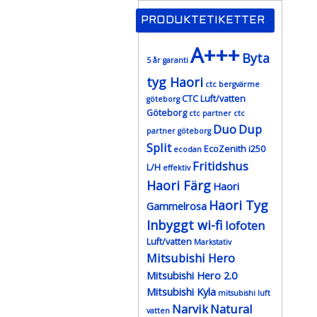
PRODUKTETIKETTER
A+++
Byta
5 år garanti
tyg Haori
ctc bergvärme
CTC Luft/vatten
göteborg
Göteborg
ctc partner
ctc
Duo
Dup
partner göteborg
Split
EcoZenith i250
ecodan
Fritidshus
L/H
effektiv
Haori Färg
Haori
Haori Tyg
Gammelrosa
Inbyggt wi-fi
lofoten
Luft/vatten
Markstativ
Mitsubishi Hero
Mitsubishi Hero 2.0
Mitsubishi Kyla
mitsubishi luft
Narvik
Natural
vatten