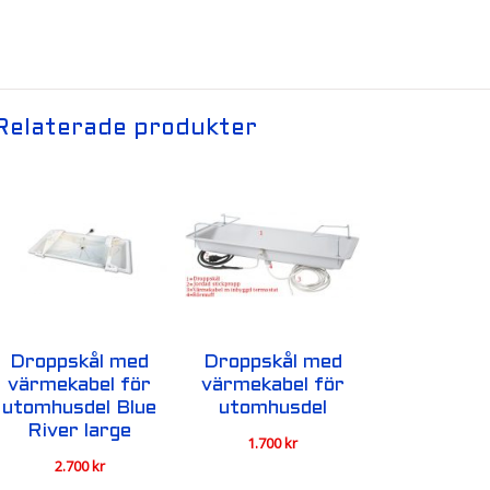
Relaterade produkter
Droppskål med
Droppskål med
värmekabel för
värmekabel för
utomhusdel Blue
utomhusdel
River large
1.700
kr
2.700
kr