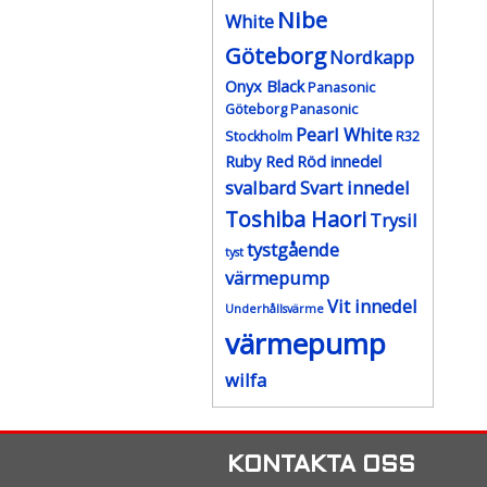
Nibe
White
Göteborg
Nordkapp
Onyx Black
Panasonic
Göteborg
Panasonic
Pearl White
Stockholm
R32
Ruby Red
Röd innedel
svalbard
Svart innedel
Toshiba Haori
Trysil
tystgående
tyst
värmepump
Vit innedel
Underhållsvärme
värmepump
wilfa
KONTAKTA OSS