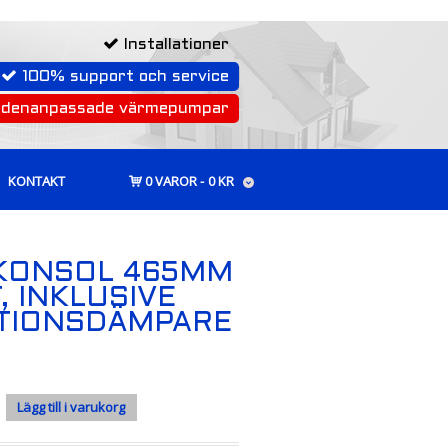
Installationer
100% support och service
rdenanpassade värmepumpar
KONTAKT
0 VAROR
0 KR
KONSOL 465MM
, INKLUSIVE
ATIONSDÄMPARE
Lägg till i varukorg