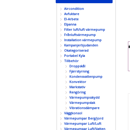
Aircondition
Avfuktare
El-Arbete
Elpanna
Filter luft/luft värmepump
Frånluftvärmepump
Installation värmepump
Kampanjerbjudanden
Okategoriserad
Portabel Kyla
Tillbehör
Droppskål
Fjärrstyrning
Kondensvattenpump
Konvektor
Markstativ
Rengöring
Värmepumpsskydd
Värmepumpstak
Vibrationsdämpare
Väggkonsol
Värmepumpar Berg/jord
Värmepumpar Luft/Luft
Värmepumpar Luft/Vatten