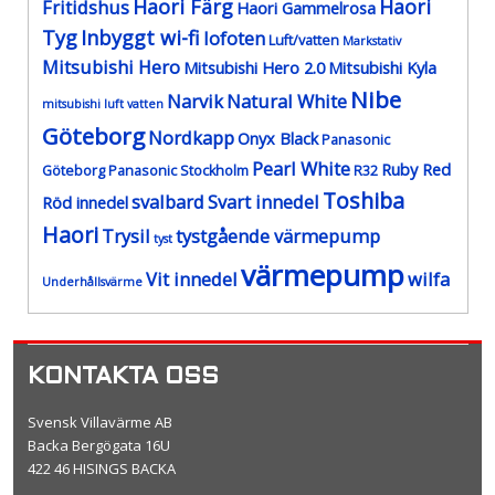
Haori Färg
Haori
Fritidshus
Haori Gammelrosa
Tyg
Inbyggt wi-fi
lofoten
Luft/vatten
Markstativ
Mitsubishi Hero
Mitsubishi Hero 2.0
Mitsubishi Kyla
Nibe
Narvik
Natural White
mitsubishi luft vatten
Göteborg
Nordkapp
Onyx Black
Panasonic
Pearl White
Ruby Red
Göteborg
Panasonic Stockholm
R32
Toshiba
svalbard
Svart innedel
Röd innedel
Haori
Trysil
tystgående värmepump
tyst
värmepump
Vit innedel
wilfa
Underhållsvärme
KONTAKTA OSS
Svensk Villavärme AB
Backa Bergögata 16U
422 46 HISINGS BACKA