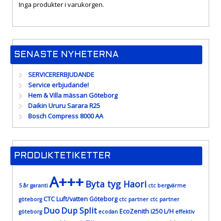
Inga produkter i varukorgen.
SENASTE NYHETERNA
SERVICERERBJUDANDE
Service erbjudande!
Hem & Villa mässan Göteborg
Daikin Ururu Sarara R25
Bosch Compress 8000 AA
PRODUKTETIKETTER
A+++
Byta tyg Haori
5 år garanti
ctc bergvärme
CTC Luft/vatten Göteborg
göteborg
ctc partner
ctc partner
Duo
Dup Split
EcoZenith i250 L/H
göteborg
ecodan
effektiv