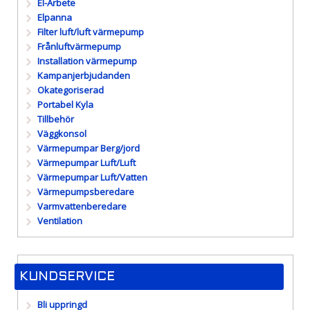
El-Arbete
Elpanna
Filter luft/luft värmepump
Frånluftvärmepump
Installation värmepump
Kampanjerbjudanden
Okategoriserad
Portabel Kyla
Tillbehör
Väggkonsol
Värmepumpar Berg/jord
Värmepumpar Luft/Luft
Värmepumpar Luft/Vatten
Värmepumpsberedare
Varmvattenberedare
Ventilation
KUNDSERVICE
Bli uppringd