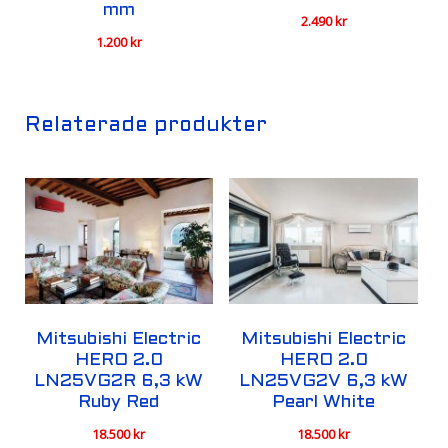
mm
2.490
kr
1.200
kr
Relaterade produkter
Mitsubishi Electric
Mitsubishi Electric
HERO 2.0
HERO 2.0
LN25VG2R 6,3 kW
LN25VG2V 6,3 kW
Ruby Red
Pearl White
18.500
kr
18.500
kr