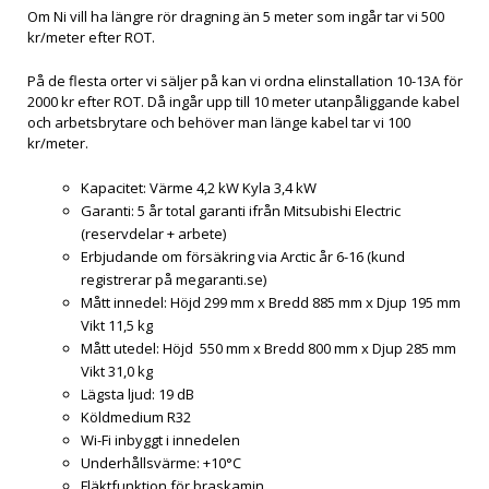
Om Ni vill ha längre rör dragning än 5 meter som ingår tar vi 500
kr/meter efter ROT.
På de flesta orter vi säljer på kan vi ordna elinstallation 10-13A för
2000 kr efter ROT. Då ingår upp till 10 meter utanpåliggande kabel
och arbetsbrytare och behöver man länge kabel tar vi 100
kr/meter.
Kapacitet: Värme 4,2 kW Kyla 3,4 kW
Garanti: 5 år total garanti ifrån Mitsubishi Electric
(reservdelar + arbete)
Erbjudande om försäkring via Arctic år 6-16 (kund
registrerar på megaranti.se)
Mått innedel: Höjd 299 mm x Bredd 885 mm x Djup 195 mm
Vikt 11,5 kg
Mått utedel: Höjd 550 mm x Bredd 800 mm x Djup 285 mm
Vikt 31,0 kg
Lägsta ljud: 19 dB
Köldmedium R32
Wi-Fi inbyggt i innedelen
Underhållsvärme: +10°C
Fläktfunktion för braskamin