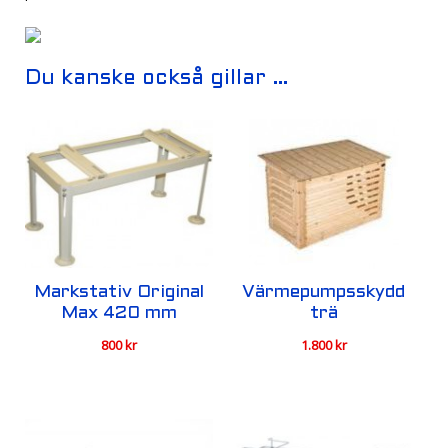
Du kanske också gillar …
Markstativ Original
Värmepumpsskydd
Max 420 mm
trä
800
kr
1.800
kr