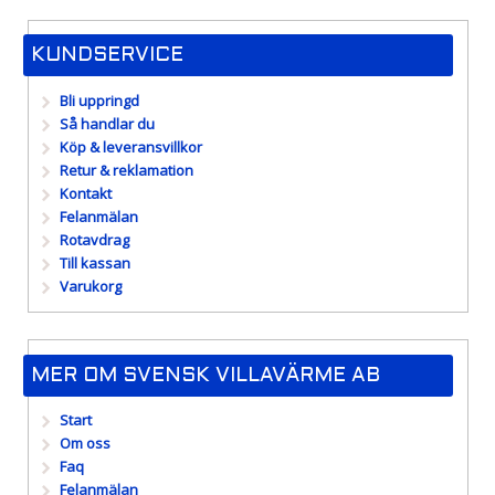
KUNDSERVICE
Bli uppringd
Så handlar du
Köp & leveransvillkor
Retur & reklamation
Kontakt
Felanmälan
Rotavdrag
Till kassan
Varukorg
MER OM SVENSK VILLAVÄRME AB
Start
Om oss
Faq
Felanmälan