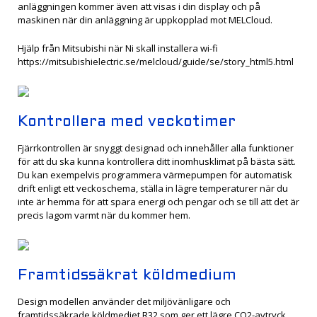
anläggningen kommer även att visas i din display och på
maskinen när din anläggning är uppkopplad mot MELCloud.
Hjälp från Mitsubishi när Ni skall installera wi-fi
https://mitsubishielectric.se/melcloud/guide/se/story_html5.html
Kontrollera med veckotimer
Fjärrkontrollen är snyggt designad och innehåller alla funktioner
för att du ska kunna kontrollera ditt inomhusklimat på bästa sätt.
Du kan exempelvis programmera värmepumpen för automatisk
drift enligt ett veckoschema, ställa in lägre temperaturer när du
inte är hemma för att spara energi och pengar och se till att det är
precis lagom varmt när du kommer hem.
Framtidssäkrat köldmedium
Design modellen använder det miljövänligare och
framtidssäkrade köldmediet R32 som ger ett lägre CO2-avtryck.