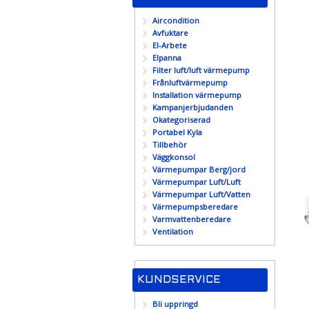
Aircondition
Avfuktare
El-Arbete
Elpanna
Filter luft/luft värmepump
Frånluftvärmepump
Installation värmepump
Kampanjerbjudanden
Okategoriserad
Portabel Kyla
Tillbehör
Väggkonsol
Värmepumpar Berg/jord
Värmepumpar Luft/Luft
Värmepumpar Luft/Vatten
Värmepumpsberedare
Varmvattenberedare
Ventilation
KUNDSERVICE
Bli uppringd