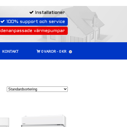
Installationer
100% support och service
rdenanpassade värmepumpar
KONTAKT
0 VAROR
0 KR