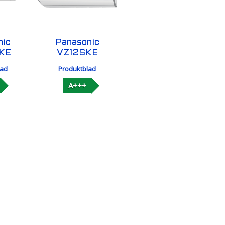
nic
Panasonic
KE
VZ12SKE
lad
Produktblad
A+++