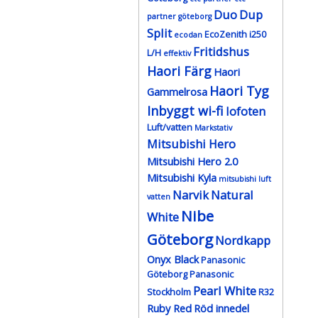
Duo
Dup
partner göteborg
Split
EcoZenith i250
ecodan
Fritidshus
L/H
effektiv
Haori Färg
Haori
Haori Tyg
Gammelrosa
Inbyggt wi-fi
lofoten
Luft/vatten
Markstativ
Mitsubishi Hero
Mitsubishi Hero 2.0
Mitsubishi Kyla
mitsubishi luft
Narvik
Natural
vatten
Nibe
White
Göteborg
Nordkapp
Onyx Black
Panasonic
Göteborg
Panasonic
Pearl White
Stockholm
R32
Ruby Red
Röd innedel