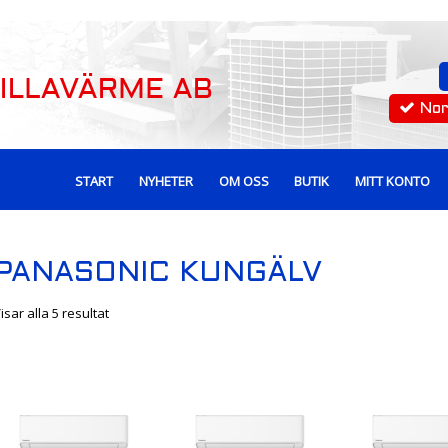
No
START
NYHETER
OM OSS
BUTIK
MITT KONTO
PANASONIC KUNGÄLV
isar alla 5 resultat