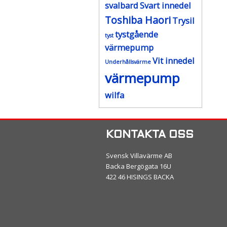
svalbard
Svart innedel
Toshiba Haori
Trysil
tystgående
tyst
värmepump
Vit innedel
Underhållsvärme
värmepump
wilfa
KONTAKTA OSS
Svensk Villavärme AB
Backa Bergögata 16U
422 46 HISINGS BACKA