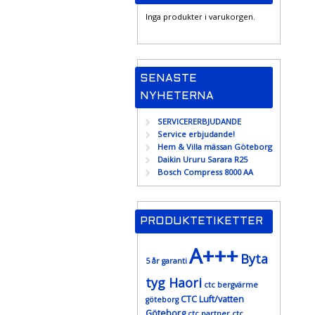
Inga produkter i varukorgen.
SENASTE
NYHETERNA
SERVICERERBJUDANDE
Service erbjudande!
Hem & Villa mässan Göteborg
Daikin Ururu Sarara R25
Bosch Compress 8000 AA
PRODUKTETIKETTER
A+++
Byta
5 år garanti
tyg Haori
ctc bergvärme
CTC Luft/vatten
göteborg
Göteborg
ctc partner
ctc