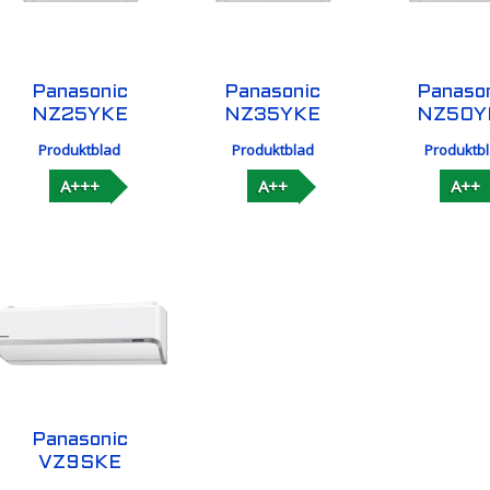
Panasonic
Panasonic
Panaso
NZ25YKE
NZ35YKE
NZ50Y
Produktblad
Produktblad
Produktb
A+++
A++
A++
Panasonic
VZ9SKE