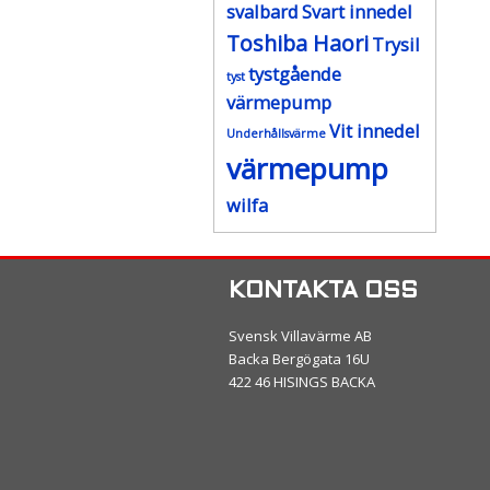
svalbard
Svart innedel
Toshiba Haori
Trysil
tystgående
tyst
värmepump
Vit innedel
Underhållsvärme
värmepump
wilfa
KONTAKTA OSS
Svensk Villavärme AB
Backa Bergögata 16U
422 46 HISINGS BACKA