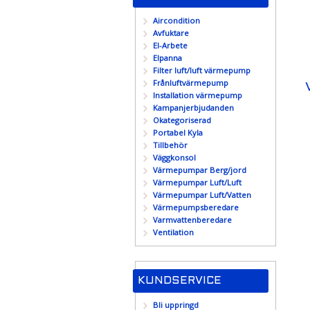
Aircondition
Avfuktare
El-Arbete
Elpanna
Filter luft/luft värmepump
Frånluftvärmepump
Installation värmepump
Kampanjerbjudanden
Okategoriserad
Portabel Kyla
Tillbehör
Väggkonsol
Värmepumpar Berg/jord
Värmepumpar Luft/Luft
Värmepumpar Luft/Vatten
Värmepumpsberedare
Varmvattenberedare
Ventilation
KUNDSERVICE
Bli uppringd