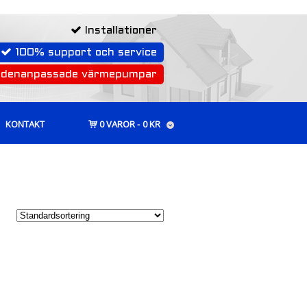
Installationer
100% support och service
rdenanpassade värmepumpar
KONTAKT
0 VAROR
0 KR