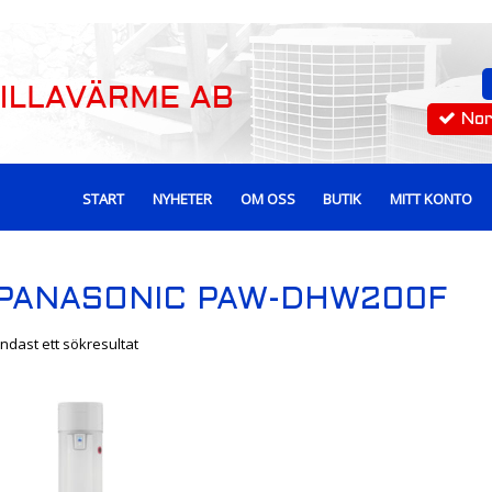
No
START
NYHETER
OM OSS
BUTIK
MITT KONTO
PANASONIC PAW-DHW200F
ndast ett sökresultat