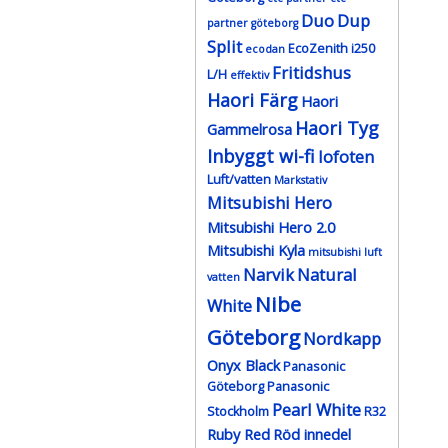
Duo
Dup
partner göteborg
Split
EcoZenith i250
ecodan
Fritidshus
L/H
effektiv
Haori Färg
Haori
Haori Tyg
Gammelrosa
Inbyggt wi-fi
lofoten
Luft/vatten
Markstativ
Mitsubishi Hero
Mitsubishi Hero 2.0
Mitsubishi Kyla
mitsubishi luft
Narvik
Natural
vatten
Nibe
White
Göteborg
Nordkapp
Onyx Black
Panasonic
Göteborg
Panasonic
Pearl White
Stockholm
R32
Ruby Red
Röd innedel