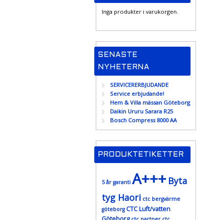
Inga produkter i varukorgen.
SENASTE
NYHETERNA
SERVICERERBJUDANDE
Service erbjudande!
Hem & Villa mässan Göteborg
Daikin Ururu Sarara R25
Bosch Compress 8000 AA
PRODUKTETIKETTER
A+++
Byta
5 år garanti
tyg Haori
ctc bergvärme
CTC Luft/vatten
göteborg
Göteborg
ctc partner
ctc