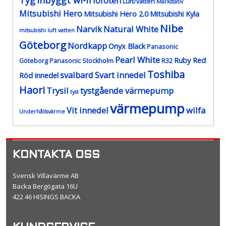
Tyg
Inbyggt wi-fi
lofoten
Luft/vatten
Markstativ
Mitsubishi Hero
Mitsubishi Hero 2.0
Mitsubishi Kyla
Nibe
Narvik
Natural White
mitsubishi luft vatten
Göteborg
Nordkapp
Onyx Black
Panasonic
Pearl White
Ruby Red
Göteborg
Panasonic Stockholm
R32
Toshiba
svalbard
Svart innedel
Röd innedel
Haori
Trysil
tystgående värmepump
tyst
värmepump
Vit innedel
wilfa
Underhållsvärme
KONTAKTA OSS
Svensk Villavärme AB
Backa Bergögata 16U
422 46 HISINGS BACKA