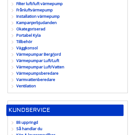
Filter luft/luft värmepump
Frånluftvärmepump
Installation värmepump
Kampanjerbjudanden
Okategoriserad
Portabel Kyla
Tillbehör
Väggkonsol
Värmepumpar Berg/jord
Värmepumpar Luft/Luft
Värmepumpar Luft/Vatten
Värmepumpsberedare
Varmvattenberedare
Ventilation
KUNDSERVICE
Bli uppringd
Så handlar du