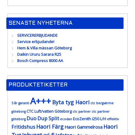
SENASTE NYHETERNA
SERVICERERBJUDANDE
Service erbjudande!
Hem & Villa mässan Göteborg
Daikin Ururu Sarara R25
Bosch Compress 8000 AA
PRODUKTETIKETTER
A+++
Byta tyg Haori
5 år garanti
ctc bergvärme
CTC Luft/vatten Göteborg
göteborg
ctc partner
ctc partner
Duo
Dup Split
EcoZenith i250 L/H
göteborg
ecodan
effektiv
Haori Färg
Haori
Fritidshus
Haori Gammelrosa