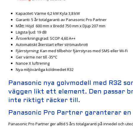
Kapacitet: Värme 6,2 kW Kyla 3,8 kW
Garanti: 5 år totalgaranti av Panasonic Pro Partner
Mått: Höjd 600 mm x Bredd 750 mm x Djup 207 mm
Lägsta ljud: 19 dB
Årsverkningsgrad: SCOP 4,60 A++
Automatiskt återstart efter strömavbrott
Fjärrstyrning: Kan med tillbehör fjärrstyras med SMS eller Wi-Fi
Ger värme ner till -35°C
Nanoe X luftrening
Nya miljövänliga köldmediet R32
Panasonic nya golvmodell med R32 so
väggen likt ett element. Den passar b
inte riktigt räcker till.
Panasonic Pro Partner garanterar en 
Panasonic Pro Partner ger alltid 5 års totalgaranti på innedel och ut