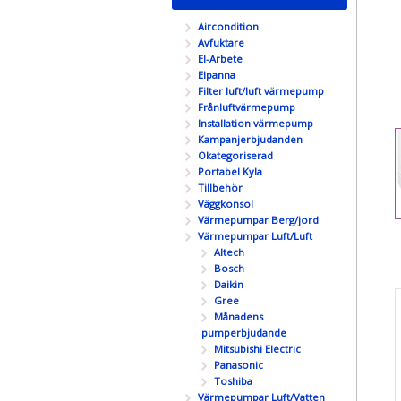
Aircondition
Avfuktare
El-Arbete
Elpanna
Filter luft/luft värmepump
Frånluftvärmepump
Installation värmepump
Kampanjerbjudanden
Okategoriserad
Portabel Kyla
Tillbehör
Väggkonsol
Värmepumpar Berg/jord
Värmepumpar Luft/Luft
Altech
Bosch
Daikin
Gree
Månadens
pumperbjudande
Mitsubishi Electric
Panasonic
Toshiba
Värmepumpar Luft/Vatten