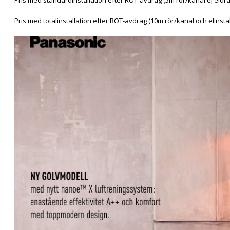
Pris med totalinstallation efter ROT-avdrag (10m rör/kanal och elinst