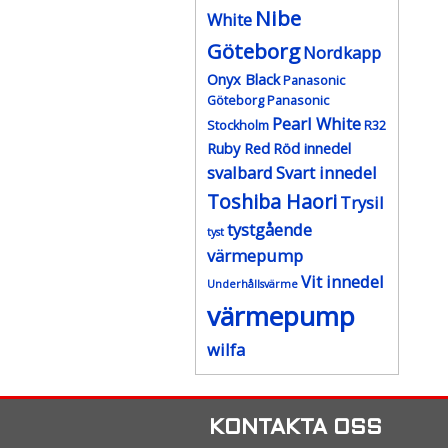
Nibe
White
Göteborg
Nordkapp
Onyx Black
Panasonic
Göteborg
Panasonic
Pearl White
Stockholm
R32
Ruby Red
Röd innedel
svalbard
Svart innedel
Toshiba Haori
Trysil
tystgående
tyst
värmepump
Vit innedel
Underhållsvärme
värmepump
wilfa
KONTAKTA OSS