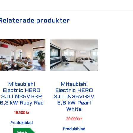
Relaterade produkter
Mitsubishi
Mitsubishi
Electric HERO
Electric HERO
2.0 LN25VG2R
2.0 LN35VG2V
6,3 kW Ruby Red
6,6 kW Pearl
White
18.500
kr
20.000
kr
Produktblad
Produktblad
A+++