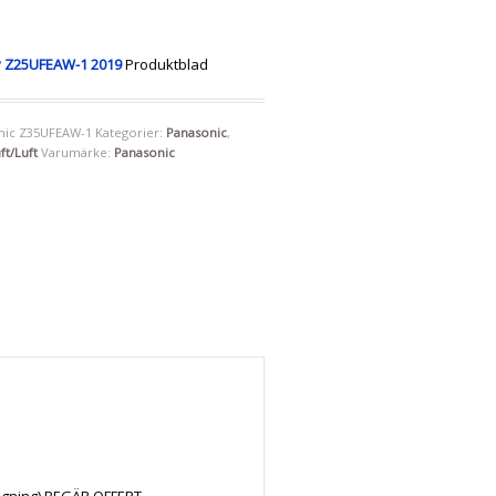
v Z25UFEAW-1 2019
Produktblad
nic Z35UFEAW-1
Kategorier:
Panasonic
,
t/Luft
Varumärke:
Panasonic
ragning) BEGÄR OFFERT