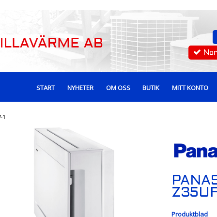
No
START
NYHETER
OM OSS
BUTIK
MITT KONTO
-1
PANA
Z35UF
Produktblad