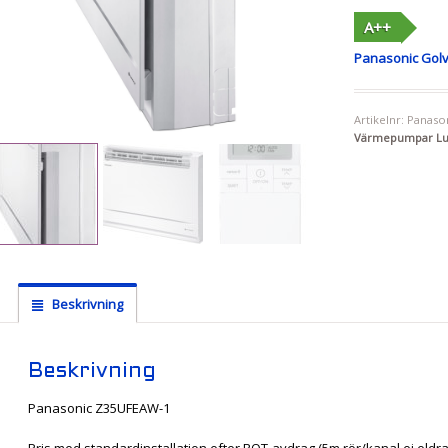
A++
Panasonic Gol
Artikelnr:
Panaso
Värmepumpar Luf
Beskrivning
Beskrivning
Panasonic Z35UFEAW-1
Pris med standardinstallation efter ROT-avdrag (5m rör/kanal ej eld