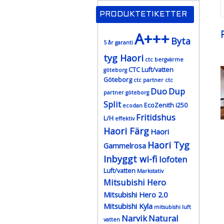
PRODUKTETIKETTER
A+++
Byta
5 år garanti
tyg Haori
ctc bergvärme
CTC Luft/vatten
göteborg
Göteborg
ctc partner
ctc
Duo
Dup
partner göteborg
Split
EcoZenith i250
ecodan
Fritidshus
L/H
effektiv
Haori Färg
Haori
Haori Tyg
Gammelrosa
Inbyggt wi-fi
lofoten
Luft/vatten
Markstativ
Mitsubishi Hero
Mitsubishi Hero 2.0
Mitsubishi Kyla
mitsubishi luft
Narvik
Natural
vatten