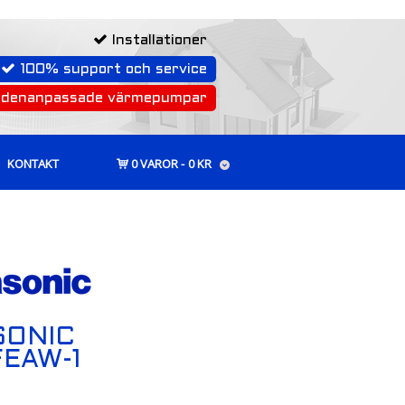
Installationer
100% support och service
rdenanpassade värmepumpar
KONTAKT
0 VAROR
0 KR
SONIC
EAW-1