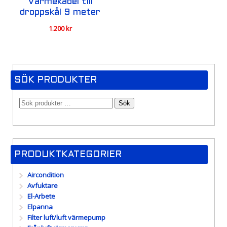
Värmekabel till
droppskål 9 meter
1.200
kr
SÖK PRODUKTER
Sök
PRODUKTKATEGORIER
Aircondition
Avfuktare
El-Arbete
Elpanna
Filter luft/luft värmepump