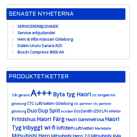
SENASTE NYHETERNA
SERVICERERBJUDANDE
Service erbjudande!
Hem & Villa mässan Göteborg
Daikin Ururu Sarara R25
Bosch Compress 8000 AA
PRODUKTETIKETTER
A+++
Byta tyg Haori
5 år garanti
ctc bergvärme
CTC Luft/vatten Göteborg
göteborg
ctc partner
ctc partner
Duo
Dup Split
EcoZenith i250 L/H
göteborg
ecodan
effektiv
Haori Färg
Haori
Fritidshus
Haori Gammelrosa
Tyg
Inbyggt wi-fi
lofoten
Luft/vatten
Markstativ
Mitsubishi Hero
Mitsubishi Hero 2.0
Mitsubishi Kyla