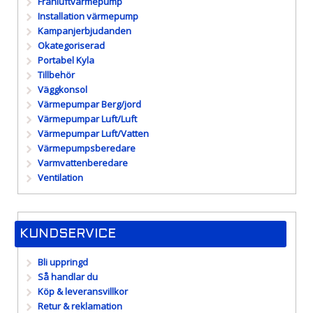
Frånluftvärmepump
Installation värmepump
Kampanjerbjudanden
Okategoriserad
Portabel Kyla
Tillbehör
Väggkonsol
Värmepumpar Berg/jord
Värmepumpar Luft/Luft
Värmepumpar Luft/Vatten
Värmepumpsberedare
Varmvattenberedare
Ventilation
KUNDSERVICE
Bli uppringd
Så handlar du
Köp & leveransvillkor
Retur & reklamation