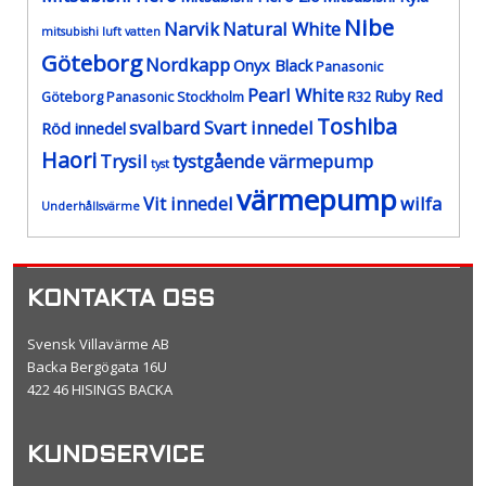
Nibe
Narvik
Natural White
mitsubishi luft vatten
Göteborg
Nordkapp
Onyx Black
Panasonic
Pearl White
Ruby Red
Göteborg
Panasonic Stockholm
R32
Toshiba
svalbard
Svart innedel
Röd innedel
Haori
Trysil
tystgående värmepump
tyst
värmepump
Vit innedel
wilfa
Underhållsvärme
KONTAKTA OSS
Svensk Villavärme AB
Backa Bergögata 16U
422 46 HISINGS BACKA
KUNDSERVICE