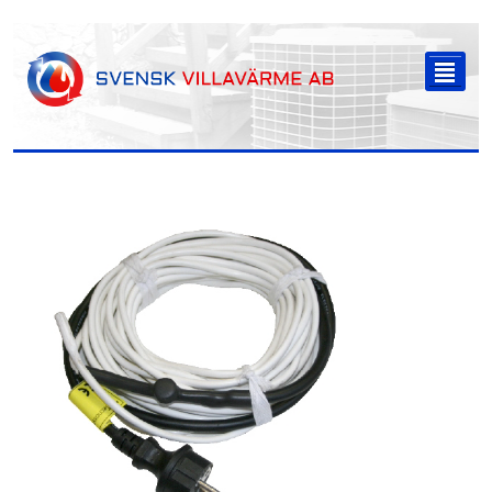
-->
²