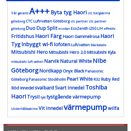
A+++
Byta tyg Haori
5 år garanti
ctc bergvärme
CTC Luft/vatten Göteborg
göteborg
ctc partner
ctc partner
Duo
Dup Split
EcoZenith i250 L/H
göteborg
ecodan
effektiv
Haori Färg
Haori
Fritidshus
Haori Gammelrosa
Tyg
Inbyggt wi-fi
lofoten
Luft/vatten
Markstativ
Mitsubishi Hero
Mitsubishi Hero 2.0
Mitsubishi Kyla
Nibe
Narvik
Natural White
mitsubishi luft vatten
Göteborg
Nordkapp
Onyx Black
Panasonic
Pearl White
Ruby Red
Göteborg
Panasonic Stockholm
R32
Toshiba
svalbard
Svart innedel
Röd innedel
Haori
Trysil
tystgående värmepump
tyst
värmepump
Vit innedel
wilfa
Underhållsvärme