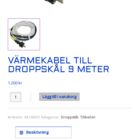
VÄRMEKABEL TILL
DROPPSKÅL 9 METER
1.200
kr
Antal
Lägg till i varukorg
Artikelnr:
KK100391
Kategorier:
Droppskål
,
Tillbehör
Beskrivning