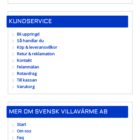
KUNDSERVICE
Bli uppringd
Så handlar du
Köp & leveransvillkor
Retur & reklamation
Kontakt
Felanmälan
Rotavdrag
Till kassan
Varukorg
MER OM SVENSK VILLAVÄRME AB
Start
Om oss
Faq