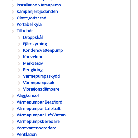
Installation värmepump
Kampanjerbjudanden
Okategoriserad
Portabel Kyla
Tillbehör
Droppskål
Fjärrstyrning
Kondensvattenpump
Konvektor
Markstativ
Rengöring
Värmepumpsskydd
Värmepumpstak
Vibrationsdämpare
Väggkonsol
Värmepumpar Berg/jord
Värmepumpar Luft/Luft
Värmepumpar Luft/Vatten
Värmepumpsberedare
Varmvattenberedare
Ventilation