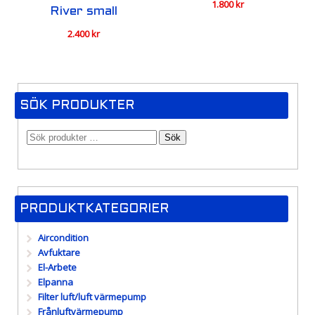
1.800
kr
River small
2.400
kr
SÖK PRODUKTER
Sök
PRODUKTKATEGORIER
Aircondition
Avfuktare
El-Arbete
Elpanna
Filter luft/luft värmepump
Frånluftvärmepump