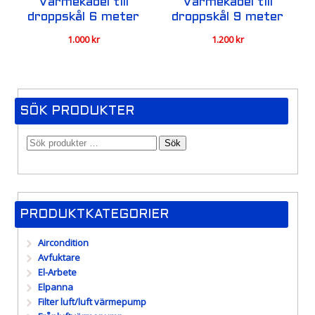
Värmekabel till
Värmekabel till
droppskål 6 meter
droppskål 9 meter
1.000
kr
1.200
kr
SÖK PRODUKTER
Sök
PRODUKTKATEGORIER
Aircondition
Avfuktare
El-Arbete
Elpanna
Filter luft/luft värmepump