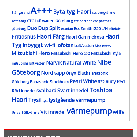
A+++
Byta tyg Haori
5 år garanti
ctc bergvärme
CTC Luft/vatten Göteborg
göteborg
ctc partner
ctc partner
Duo
Dup Split
EcoZenith i250 L/H
göteborg
ecodan
effektiv
Haori Färg
Haori
Fritidshus
Haori Gammelrosa
Tyg
Inbyggt wi-fi
lofoten
Luft/vatten
Markstativ
Mitsubishi Hero
Mitsubishi Hero 2.0
Mitsubishi Kyla
Nibe
Narvik
Natural White
mitsubishi luft vatten
Göteborg
Nordkapp
Onyx Black
Panasonic
Pearl White
Ruby Red
Göteborg
Panasonic Stockholm
R32
Toshiba
svalbard
Svart innedel
Röd innedel
Haori
Trysil
tystgående värmepump
tyst
värmepump
Vit innedel
wilfa
Underhållsvärme