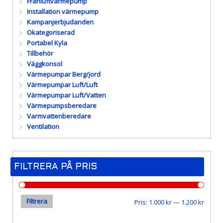
Frånluftvärmepump
Installation värmepump
Kampanjerbjudanden
Okategoriserad
Portabel Kyla
Tillbehör
Väggkonsol
Värmepumpar Berg/jord
Värmepumpar Luft/Luft
Värmepumpar Luft/Vatten
Värmepumpsberedare
Varmvattenberedare
Ventilation
FILTRERA PÅ PRIS
Filtrera
Min
Max
Pris:
1.000 kr
—
1.200 kr
pris
pris