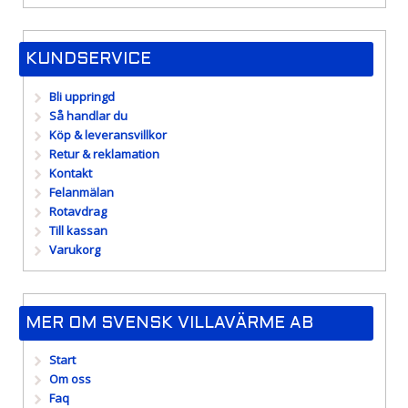
KUNDSERVICE
Bli uppringd
Så handlar du
Köp & leveransvillkor
Retur & reklamation
Kontakt
Felanmälan
Rotavdrag
Till kassan
Varukorg
MER OM SVENSK VILLAVÄRME AB
Start
Om oss
Faq