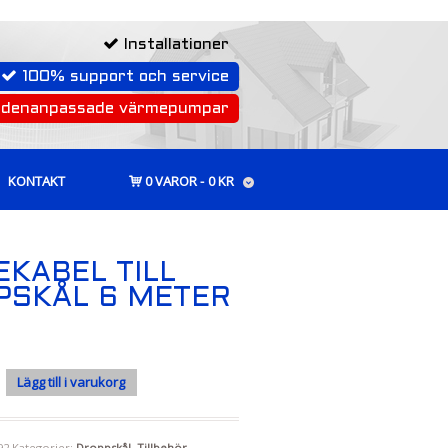
Installationer
100% support och service
rdenanpassade värmepumpar
KONTAKT
0 VAROR
0 KR
KABEL TILL
PSKÅL 6 METER
Lägg till i varukorg
92
Kategorier:
Droppskål
,
Tillbehör