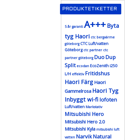
PRODUKTETIKETTER
A+++
Byta
5 år garanti
tyg Haori
ctc bergvärme
CTC Luft/vatten
göteborg
Göteborg
ctc partner
ctc
Duo
Dup
partner göteborg
Split
EcoZenith i250
ecodan
Fritidshus
L/H
effektiv
Haori Färg
Haori
Haori Tyg
Gammelrosa
Inbyggt wi-fi
lofoten
Luft/vatten
Markstativ
Mitsubishi Hero
Mitsubishi Hero 2.0
Mitsubishi Kyla
mitsubishi luft
Narvik
Natural
vatten