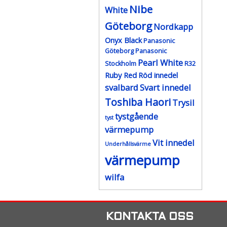
Nibe
White
Göteborg
Nordkapp
Onyx Black
Panasonic
Göteborg
Panasonic
Pearl White
Stockholm
R32
Ruby Red
Röd innedel
svalbard
Svart innedel
Toshiba Haori
Trysil
tystgående
tyst
värmepump
Vit innedel
Underhållsvärme
värmepump
wilfa
KONTAKTA OSS