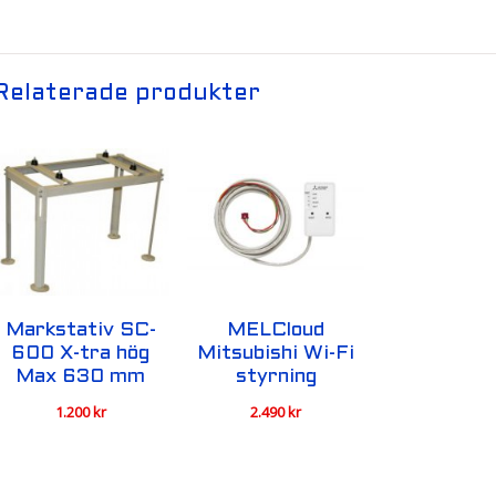
Relaterade produkter
Markstativ SC-
MELCloud
600 X-tra hög
Mitsubishi Wi-Fi
Max 630 mm
styrning
1.200
kr
2.490
kr