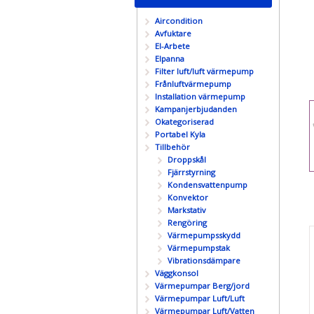
Aircondition
Avfuktare
El-Arbete
Elpanna
Filter luft/luft värmepump
Frånluftvärmepump
Installation värmepump
Kampanjerbjudanden
Okategoriserad
Portabel Kyla
Tillbehör
Droppskål
Fjärrstyrning
Kondensvattenpump
Konvektor
Markstativ
Rengöring
Värmepumpsskydd
Värmepumpstak
Vibrationsdämpare
Väggkonsol
Värmepumpar Berg/jord
Värmepumpar Luft/Luft
Värmepumpar Luft/Vatten