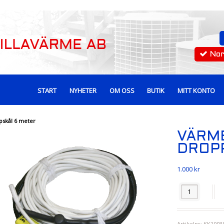
No
START
NYHETER
OM OSS
BUTIK
MITT KONTO
pskål 6 meter
VÄRME
DROP
1.000
kr
Antal
Artikelnr:
KK1003