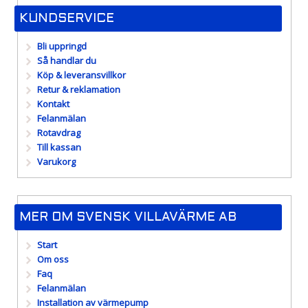
KUNDSERVICE
Bli uppringd
Så handlar du
Köp & leveransvillkor
Retur & reklamation
Kontakt
Felanmälan
Rotavdrag
Till kassan
Varukorg
MER OM SVENSK VILLAVÄRME AB
Start
Om oss
Faq
Felanmälan
Installation av värmepump