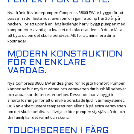
PERFEKT FÖR UTBYTE.
Nya frånluftsvärmepumpen Compress 3800i EW är byggd för att
passa in i de flesta hus, även om din gamla pump har 20 år på
nacken. För att uppnå en lång livslängd har vi byggt pumpen med
komponenter av högsta kvalitet och placerat dem så de är lätta
att byta ut, om det skulle behövas. Allt för att minimera dina
kostnader
MODERN KONSTRUKTION
FÖR EN ENKLARE
VARDAG.
Nya Compress 3800i EW är designad för högsta komfort. Pumpen
känner av hur mycket värme och varmvatten ditt hushåll behöver
och anpassar driften efter behov. Dessutom har vi byggt in
smarta lösningar för att undvika oönskade ljud i värmesystemet.
Du kan enkelt justera temperaturen eller slå på extra varmvatten
om det skulle behövas. I övrigt sköter pumpen sig själv så du och
din familj har det varmt och skönt.
TOUCHSCREEN I FÄRG