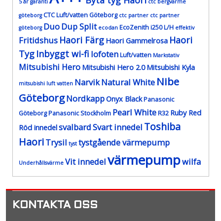
Byta tyg Haori
5 år garanti
ctc bergvärme
CTC Luft/vatten Göteborg
göteborg
ctc partner
ctc partner
Duo
Dup Split
EcoZenith i250 L/H
göteborg
ecodan
effektiv
Haori Färg
Haori
Fritidshus
Haori Gammelrosa
Tyg
Inbyggt wi-fi
lofoten
Luft/vatten
Markstativ
Mitsubishi Hero
Mitsubishi Hero 2.0
Mitsubishi Kyla
Nibe
Narvik
Natural White
mitsubishi luft vatten
Göteborg
Nordkapp
Onyx Black
Panasonic
Pearl White
Ruby Red
Göteborg
Panasonic Stockholm
R32
Toshiba
svalbard
Svart innedel
Röd innedel
Haori
Trysil
tystgående värmepump
tyst
värmepump
Vit innedel
wilfa
Underhållsvärme
KONTAKTA OSS