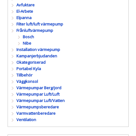
Avfuktare
El-Arbete
Elpanna
Filter luft/luft värmepump
Frånluftvärmepump
Bosch
Nibe
Installation värmepump
Kampanjerbjudanden
Okategoriserad
Portabel Kyla
Tillbehör
Väggkonsol
Värmepumpar Berg/jord
Värmepumpar Luft/Luft
Värmepumpar Luft/Vatten
Värmepumpsberedare
Varmvattenberedare
Ventilation