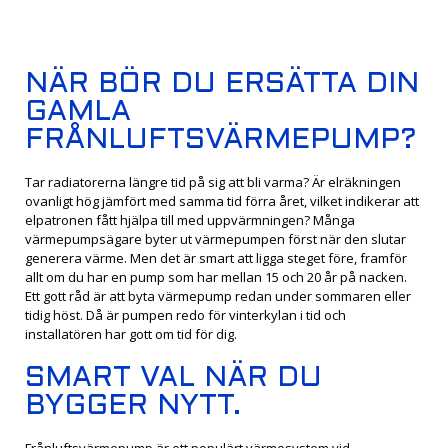
NÄR BÖR DU ERSÄTTA DIN
GAMLA
FRÅNLUFTSVÄRMEPUMP?
Tar radiatorerna längre tid på sig att bli varma? Är elräkningen
ovanligt hög jämfört med samma tid förra året, vilket indikerar att
elpatronen fått hjälpa till med uppvärmningen? Många
värmepumpsägare byter ut värmepumpen först när den slutar
generera värme. Men det är smart att ligga steget före, framför
allt om du har en pump som har mellan 15 och 20 år på nacken.
Ett gott råd är att byta värmepump redan under sommaren eller
tidig höst. Då är pumpen redo för vinterkylan i tid och
installatören har gott om tid för dig.
SMART VAL NÄR DU
BYGGER NYTT.
Frånluftsvärmepump är ett populärt värmesystem vid