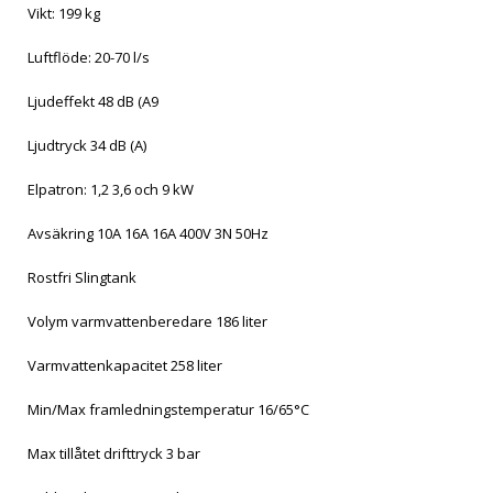
Vikt: 199 kg
Luftflöde: 20-70 l/s
Ljudeffekt 48 dB (A9
Ljudtryck 34 dB (A)
Elpatron: 1,2 3,6 och 9 kW
Avsäkring 10A 16A 16A 400V 3N 50Hz
Rostfri Slingtank
Volym varmvattenberedare 186 liter
Varmvattenkapacitet 258 liter
Min/Max framledningstemperatur 16/65°C
Max tillåtet drifttryck 3 bar