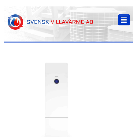
-->
²