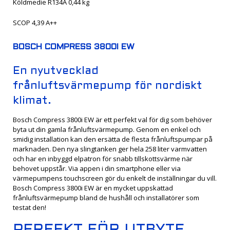
Köldmedie R134A 0,44 kg
SCOP 4,39 A++
BOSCH COMPRESS 3800I EW
En nyutvecklad
frånluftsvärmepump för nordiskt
klimat.
Bosch Compress 3800i EW är ett perfekt val för dig som behöver
byta ut din gamla frånluftsvärmepump. Genom en enkel och
smidig installation kan den ersätta de flesta frånluftspumpar på
marknaden. Den nya slingtanken ger hela 258 liter varmvatten
och har en inbyggd elpatron för snabb tillskottsvärme när
behovet uppstår. Via appen i din smartphone eller via
värmepumpens touchscreen gör du enkelt de inställningar du vill.
Bosch Compress 3800i EW är en mycket uppskattad
frånluftsvärmepump bland de hushåll och installatörer som
testat den!