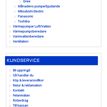
Gree
Månadens pumperbjudande
Mitsubishi Electric
Panasonic
Toshiba
Värmepumpar Luft/Vatten
Värmepumpsberedare
Varmvattenberedare
Ventilation
KUNDSERVICE
Bli uppringd
Så handlar du
Köp & leveransvillkor
Retur & reklamation
Kontakt
Felanmälan
Rotavdrag
Till kassan