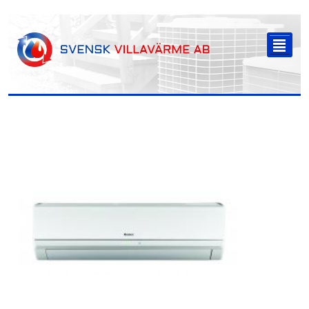
-->
²