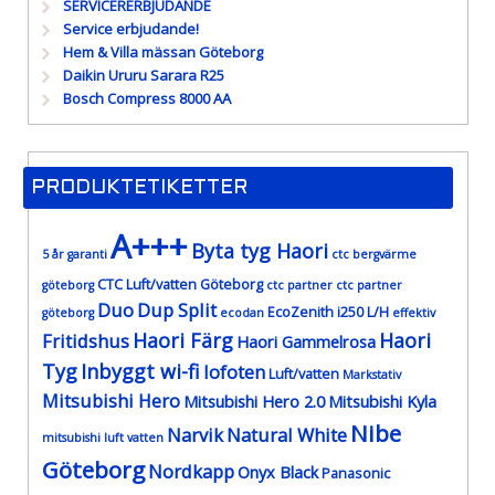
SERVICERERBJUDANDE
Service erbjudande!
Hem & Villa mässan Göteborg
Daikin Ururu Sarara R25
Bosch Compress 8000 AA
PRODUKTETIKETTER
A+++
Byta tyg Haori
5 år garanti
ctc bergvärme
CTC Luft/vatten Göteborg
göteborg
ctc partner
ctc partner
Duo
Dup Split
EcoZenith i250 L/H
göteborg
ecodan
effektiv
Haori Färg
Haori
Fritidshus
Haori Gammelrosa
Tyg
Inbyggt wi-fi
lofoten
Luft/vatten
Markstativ
Mitsubishi Hero
Mitsubishi Hero 2.0
Mitsubishi Kyla
Nibe
Narvik
Natural White
mitsubishi luft vatten
Göteborg
Nordkapp
Onyx Black
Panasonic