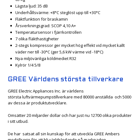
Lägsta ljud: 35 dB
Underhållsvärme: +8°C steglöst upp till +30°C
Fläktfunktion för braskamin
Årsverkningsgrad: SCOP 4,10 A+
Temperatursensor i fjärrkontrollen
7 olika fläkthastigheter
2-stegs kompressor ger mycket hög effekt vid mycket kallt
väder ner till -30°C (ger 5,6 kW värme vid -18°C)
Nya miljövänliga köldmediet R32
Kylrör 1/4 5/8
GREE Världens största tillverkare
GREE Electric Appliances Inc. är världens
största luftvärmepumpstillverkare med 80000 anställda och 5000
av dessa är produktutvecklare.
Omsätter 20 miljarder dollar och har just nu 12700 olika produkter
i sitt utbud.
De har satsat all sin kunskap för att utveckla GREE Ambers
modellserie för att bli världsledande på marknaden.