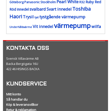
Pearl White
Ruby Red
Göteborg
Panasonic Stockholm
R32
Toshiba
svalbard
Svart innedel
Röd innedel
Haori
Trysil
tystgående värmepump
tyst
värmepump
Vit innedel
wilfa
Underhållsvärme
KONTAKTA OSS
Svensk Villavärme AB
Backa Bergögata 16U
422 46 HISINGS BACKA
KUNDSERVICE
Mitt konto
Så handlar du
Köp & leveransvillkor
Retur & reklamation