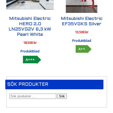
Mitsubishi Electric
Mitsubishi Electric
HERO 2.0
EF35VGKS Silver
LN25VG2V 6,3 kW
13.500
kr
Pearl White
Produktblad
18.500
kr
A++
Produktblad
A+++
SÖK PRODUKTER
Sök