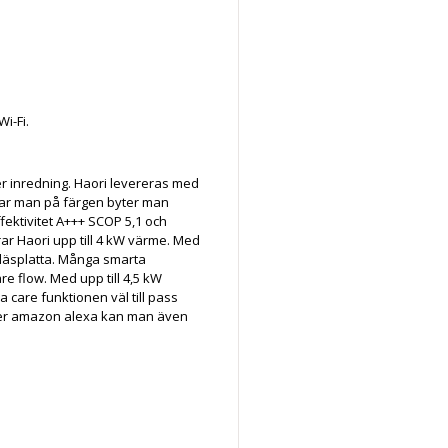
i-Fi.
er inredning. Haori levereras med
öttnar man på färgen byter man
ffektivitet A+++ SCOP 5,1 och
ar Haori upp till 4 kW värme. Med
 läsplatta. Många smarta
e flow. Med upp till 4,5 kW
care funktionen väl till pass
eller amazon alexa kan man även