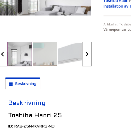
Toshiba Haori
P
Installation av 
Artikelnr:
Toshiba
Värmepumpar Luf
Beskrivning
Beskrivning
Toshiba Haori 25
ID: RAS-25N4KVRRG-ND