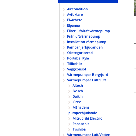
Aircondition
Avfuktare
El-Arbete
Elpanna
Filter luft/luft värmepump
Frånluftvärmepump
Installation värmepump
Kampanjerbjudanden
Okategoriserad
Portabel Kyla
Tillbehör
Väggkonsol
Värmepumpar Berg/jord
Värmepumpar Luft/Luft
Altech
Bosch
Daikin
Gree
Månadens
pumperbjudande
Mitsubishi Electric
Panasonic
Toshiba
Värmepumpar Luft/Vatten