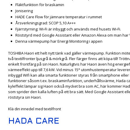
Fläktfunktion för braskamin
Jonisering
HADE Care Flow för jämnare temperatur i rummet
Årsverkningsgrad: SCOP 5,10 A+++
Fjärrstyrning: Wi-Fi är inbyggt och används med husets Wi-Fi.
Röststyrd med Google Assistant eller Amazon Alexa om man har W
Denna värmepump har Energi Monitoring i appen
TOSHIBA Haori ett helt nytt tänk vad gäller värmepump. Funktion möt
två textilfronter ljusgrå & mörkgrå. Fler färger finns att köpa till! Tr
enkelt frontfärg på sin Haori. Naturligtvis har Haori även hög energie
värmeeffekt upp till 7,6 kW. Vid minus 15° utomhustemperatur leverer
inbyggd Wifi kan alla smarta funktioner styras från smartphone eller
funktioner såsom t.ex. braskaminfunktion, underhållsvärme, Hada car
kyleffekt lämpar sig Haori också mycket bra som AC, här kommer Hada 
som sprider den kalla luften på ett bra sätt. Med Google Assistant 
röststyra sin Haori.
Klä din innedel med textilfront
HADA CARE