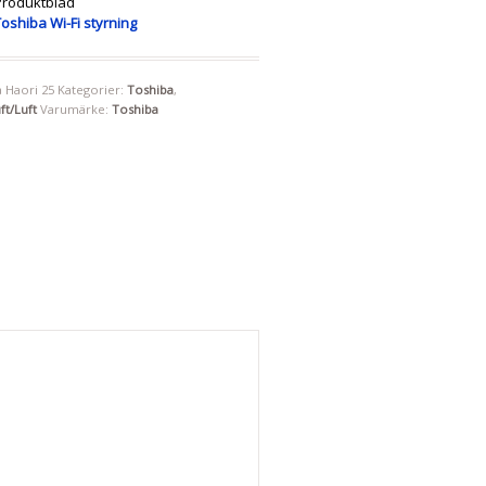
roduktblad
Toshiba Wi-Fi styrning
 Haori 25
Kategorier:
Toshiba
,
t/Luft
Varumärke:
Toshiba