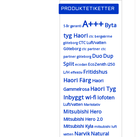
PRODUKTETIKETTER
A+++
Byta
5 år garanti
tyg Haori
ctc bergvärme
CTC Luft/vatten
göteborg
Göteborg
ctc partner
ctc
Duo
Dup
partner göteborg
Split
EcoZenith i250
ecodan
Fritidshus
L/H
effektiv
Haori Färg
Haori
Haori Tyg
Gammelrosa
Inbyggt wi-fi
lofoten
Luft/vatten
Markstativ
Mitsubishi Hero
Mitsubishi Hero 2.0
Mitsubishi Kyla
mitsubishi luft
Narvik
Natural
vatten