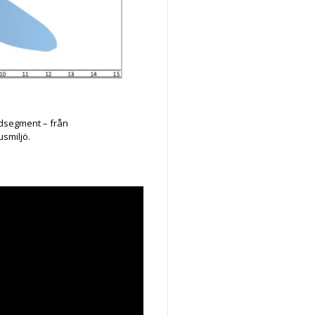
undsegment – från
smiljö.