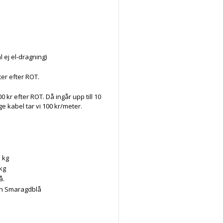
 ej el-dragning)
ter efter ROT.
0 kr efter ROT. Då ingår upp till 10
 kabel tar vi 100 kr/meter.
 kg
kg
å.
och Smaragdblå