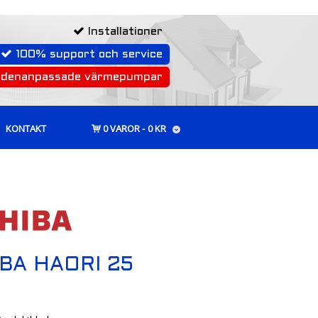
Installationer
100% support och service
rdenanpassade värmepumpar
KONTAKT
0 VAROR
0 KR
BA HAORI 25