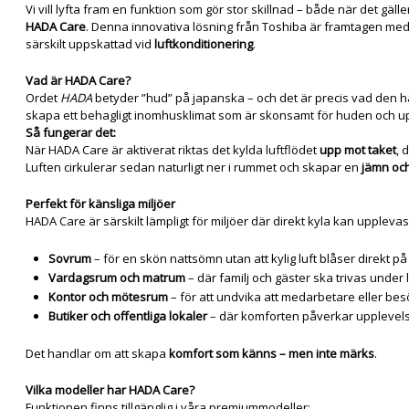
Vi vill lyfta fram en funktion som gör stor skillnad – både när det gä
HADA Care
. Denna innovativa lösning från Toshiba är framtagen me
särskilt uppskattad vid
luftkonditionering
.
Vad är HADA Care?
Ordet
HADA
betyder ”hud” på japanska – och det är precis vad den h
skapa ett behagligt inomhusklimat som är skonsamt för huden och u
Så fungerar det:
När HADA Care är aktiverat riktas det kylda luftflödet
upp mot taket
, 
Luften cirkulerar sedan naturligt ner i rummet och skapar en
jämn och
Perfekt för känsliga miljöer
HADA Care är särskilt lämpligt för miljöer där direkt kyla kan upplevas
Sovrum
– för en skön nattsömn utan att kylig luft blåser direkt p
Vardagsrum och matrum
– där familj och gäster ska trivas under
Kontor och mötesrum
– för att undvika att medarbetare eller besö
Butiker och offentliga lokaler
– där komforten påverkar upplevels
Det handlar om att skapa
komfort som känns – men inte märks
.
Vilka modeller har HADA Care?
Funktionen finns tillgänglig i våra premiummodeller: