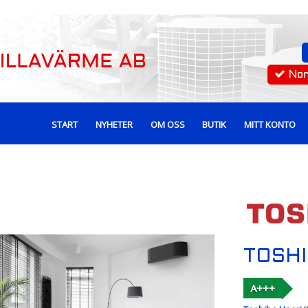
No
START
NYHETER
OM OSS
BUTIK
MITT KONTO
TOSHI
A+++