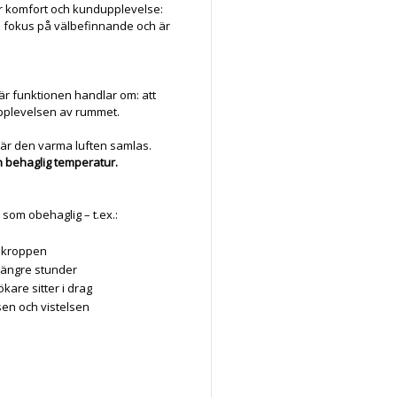
ller komfort och kundupplevelse:
d fokus på välbefinnande och är
är funktionen handlar om: att
pplevelsen av rummet.
där den varma luften samlas.
 behaglig temperatur.
 som obehaglig – t.ex.:
å kroppen
 längre stunder
kare sitter i drag
en och vistelsen