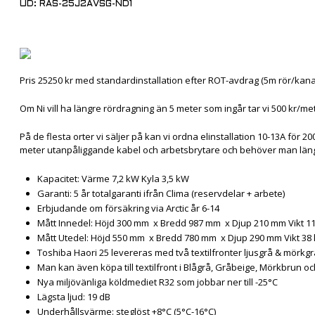
UD: RAS-25J2AVSG-ND1
Pris 25250 kr med standardinstallation efter ROT-avdrag (5m rör/kanal
Om Ni vill ha längre rördragning än 5 meter som ingår tar vi 500 kr/me
På de flesta orter vi säljer på kan vi ordna elinstallation 10-13A för 200
meter utanpåliggande kabel och arbetsbrytare och behöver man länge
Kapacitet: Värme 7,2 kW Kyla 3,5 kW
Garanti: 5 år totalgaranti ifrån Clima (reservdelar + arbete)
Erbjudande om försäkring via Arctic år 6-14
Mått Innedel: Höjd 300 mm x Bredd 987 mm x Djup 210 mm Vikt 11
Mått Utedel: Höjd 550 mm x Bredd 780 mm x Djup 290 mm Vikt 38 
Toshiba Haori 25 levereras med två textilfronter ljusgrå & mörkgr
Man kan även köpa till textilfront i Blågrå, Gråbeige, Mörkbrun 
Nya miljövänliga köldmediet R32 som jobbar ner till -25°C
Lägsta ljud: 19 dB
Underhållsvärme: steglöst +8°C (5°C-16°C)