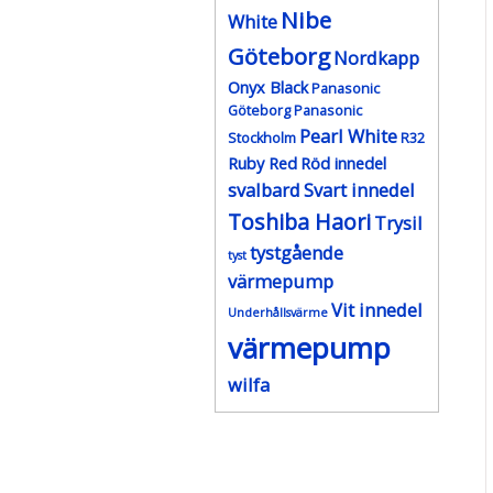
Nibe
White
Göteborg
Nordkapp
Onyx Black
Panasonic
Göteborg
Panasonic
Pearl White
Stockholm
R32
Ruby Red
Röd innedel
svalbard
Svart innedel
Toshiba Haori
Trysil
tystgående
tyst
värmepump
Vit innedel
Underhållsvärme
värmepump
wilfa