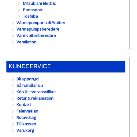
Mitsubishi Electric
Panasonic
Toshiba
Värmepumpar Luft/Vatten
Värmepumpsberedare
Varmvattenberedare
Ventilation
KUNDSERVICE
Bli uppringd
Så handlar du
Köp & leveransvillkor
Retur & reklamation
Kontakt
Felanmälan
Rotavdrag
Till kassan
Varukorg