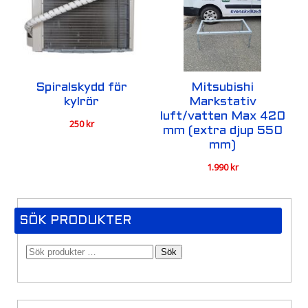
Spiralskydd för
Mitsubishi
kylrör
Markstativ
luft/vatten Max 420
250
kr
mm (extra djup 550
mm)
1.990
kr
SÖK PRODUKTER
Sök