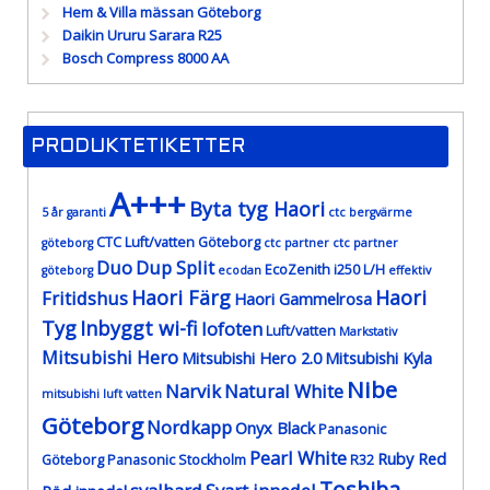
Hem & Villa mässan Göteborg
Daikin Ururu Sarara R25
Bosch Compress 8000 AA
PRODUKTETIKETTER
A+++
Byta tyg Haori
5 år garanti
ctc bergvärme
CTC Luft/vatten Göteborg
göteborg
ctc partner
ctc partner
Duo
Dup Split
EcoZenith i250 L/H
göteborg
ecodan
effektiv
Haori Färg
Haori
Fritidshus
Haori Gammelrosa
Tyg
Inbyggt wi-fi
lofoten
Luft/vatten
Markstativ
Mitsubishi Hero
Mitsubishi Hero 2.0
Mitsubishi Kyla
Nibe
Narvik
Natural White
mitsubishi luft vatten
Göteborg
Nordkapp
Onyx Black
Panasonic
Pearl White
Ruby Red
Göteborg
Panasonic Stockholm
R32
Toshiba