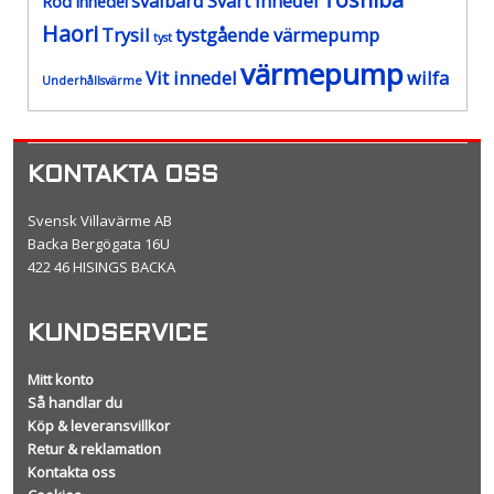
svalbard
Svart innedel
Röd innedel
Haori
Trysil
tystgående värmepump
tyst
värmepump
Vit innedel
wilfa
Underhållsvärme
KONTAKTA OSS
Svensk Villavärme AB
Backa Bergögata 16U
422 46 HISINGS BACKA
KUNDSERVICE
Mitt konto
Så handlar du
Köp & leveransvillkor
Retur & reklamation
Kontakta oss