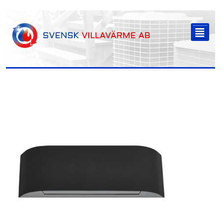
-->
²