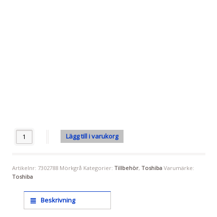
Antal
Lägg till i varukorg
Artikelnr:
7302788 Mörkgrå
Kategorier:
Tillbehör
,
Toshiba
Varumärke:
Toshiba
Beskrivning