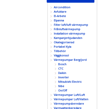
Aircondition
Avfuktare
El-Arbete
Elpanna
Filter luft/luft värmepump
Frånluftvärmepump
Installation värmepump
Kampanjerbjudanden
Okategoriserad
Portabel Kyla
Tillbehör
Väggkonsol
Värmepumpar Berg/jord
Bosch
CTC
Daikin
Inverter
Mitsubishi Electric
Nibe
On/Off
Värmepumpar Luft/Luft
Värmepumpar Luft/Vatten
Värmepumpsberedare
Varmvattenberedare