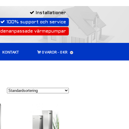
Installationer
100% support och service
rdenanpassade värmepumpar
KONTAKT
0 VAROR
0 KR