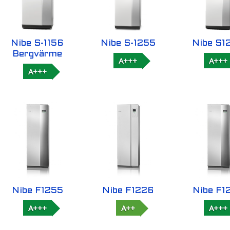
Nibe S-1156
Nibe S-1255
Nibe S1
Bergvärme
A+++
A+++
A+++
Nibe F1255
Nibe F1226
Nibe F1
A+++
A++
A+++