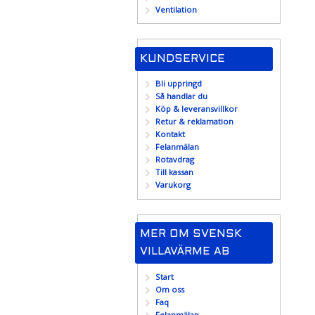
Ventilation
KUNDSERVICE
Bli uppringd
Så handlar du
Köp & leveransvillkor
Retur & reklamation
Kontakt
Felanmälan
Rotavdrag
Till kassan
Varukorg
MER OM SVENSK
VILLAVÄRME AB
Start
Om oss
Faq
Felanmälan