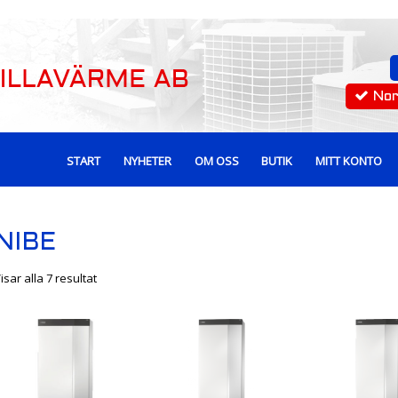
No
START
NYHETER
OM OSS
BUTIK
MITT KONTO
NIBE
isar alla 7 resultat