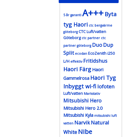
A+++
Byta
5 år garanti
tyg Haori
ctc bergvärme
CTC Luft/vatten
göteborg
Göteborg
ctc partner
ctc
Duo
Dup
partner göteborg
Split
EcoZenith i250
ecodan
Fritidshus
L/H
effektiv
Haori Färg
Haori
Haori Tyg
Gammelrosa
Inbyggt wi-fi
lofoten
Luft/vatten
Markstativ
Mitsubishi Hero
Mitsubishi Hero 2.0
Mitsubishi Kyla
mitsubishi luft
Narvik
Natural
vatten
Nibe
White