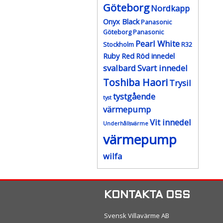
Göteborg
Nordkapp
Onyx Black
Panasonic
Göteborg
Panasonic
Pearl White
Stockholm
R32
Ruby Red
Röd innedel
svalbard
Svart innedel
Toshiba Haori
Trysil
tystgående
tyst
värmepump
Vit innedel
Underhållsvärme
värmepump
wilfa
KONTAKTA OSS
Svensk Villavärme AB