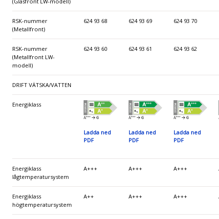
(Glasfront LW-modell)
RSK-nummer
624 93 68
624 93 69
624 93 70
(Metallfront)
RSK-nummer
624 93 60
624 93 61
624 93 62
(Metallfront LW-
modell)
DRIFT VÄTSKA/VATTEN
Energiklass
Ladda ned
Ladda ned
Ladda ned
PDF
PDF
PDF
Energiklass
A+++
A+++
A+++
lågtemperatursystem
Energiklass
A++
A+++
A+++
högtemperatursystem