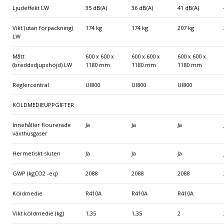
Ljudeffekt LW
35 dB(A)
36 dB(A)
41 dB(A)
Vikt (utan förpackning)
174 kg
174 kg
207 kg
LW
Mått
600 x 600 x
600 x 600 x
600 x 600 x
(breddxdjupxhöjd) LW
1180 mm
1180 mm
1180 mm
Reglercentral
UI800
UI800
UI800
KÖLDMEDIEUPPGIFTER
Innehåller flourerade
Ja
Ja
Ja
växthusgaser
Hermetiskt sluten
Ja
Ja
Ja
GWP (kgCO2 -eq)
2088
2088
2088
Köldmedie
R410A
R410A
R410A
Vikt köldmedie (kg)
1,35
1,35
2