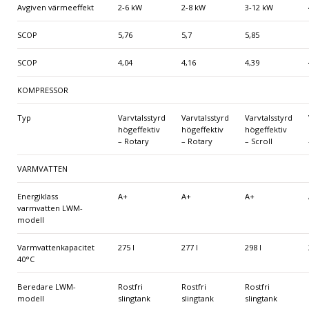
Avgiven värmeeffekt
2-6 kW
2-8 kW
3-12 kW
SCOP
5,76
5,7
5,85
SCOP
4,04
4,16
4,39
KOMPRESSOR
Typ
Varvtalsstyrd
Varvtalsstyrd
Varvtalsstyrd
högeffektiv
högeffektiv
högeffektiv
– Rotary
– Rotary
– Scroll
VARMVATTEN
Energiklass
A+
A+
A+
varmvatten LWM-
modell
Varmvattenkapacitet
275 l
277 l
298 l
40°C
Beredare LWM-
Rostfri
Rostfri
Rostfri
modell
slingtank
slingtank
slingtank