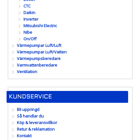
CTC
Daikin
Inverter
Mitsubishi Electric
Nibe
On/Off
Värmepumpar Luft/Luft
Värmepumpar Luft/Vatten
Värmepumpsberedare
Varmvattenberedare
Ventilation
KUNDSERVICE
Bli uppringd
Så handlar du
Köp & leveransvillkor
Retur & reklamation
Kontakt