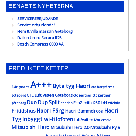
SENASTE NYHETERNA
SERVICERERBJUDANDE
Service erbjudande!
Hem & Villa mässan Göteborg
Daikin Ururu Sarara R25
Bosch Compress 8000 AA
PRODUKTETIKETTER
A+++
Byta tyg Haori
5 år garanti
ctc bergvärme
CTC Luft/vatten Göteborg
göteborg
ctc partner
ctc partner
Duo
Dup Split
EcoZenith i250 L/H
göteborg
ecodan
effektiv
Haori Färg
Haori
Fritidshus
Haori Gammelrosa
Tyg
Inbyggt wi-fi
lofoten
Luft/vatten
Markstativ
Mitsubishi Hero
Mitsubishi Hero 2.0
Mitsubishi Kyla