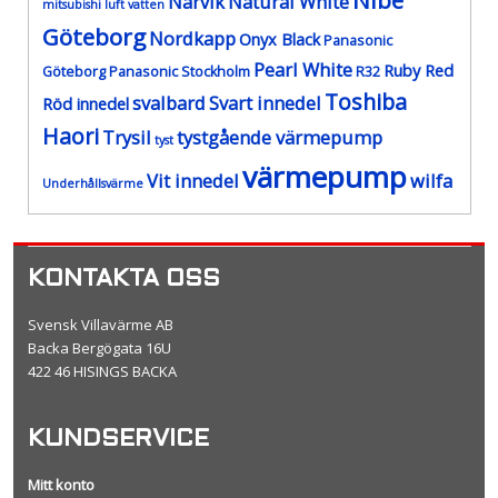
Nibe
Narvik
Natural White
mitsubishi luft vatten
Göteborg
Nordkapp
Onyx Black
Panasonic
Pearl White
Ruby Red
Göteborg
Panasonic Stockholm
R32
Toshiba
svalbard
Svart innedel
Röd innedel
Haori
Trysil
tystgående värmepump
tyst
värmepump
Vit innedel
wilfa
Underhållsvärme
KONTAKTA OSS
Svensk Villavärme AB
Backa Bergögata 16U
422 46 HISINGS BACKA
KUNDSERVICE
Mitt konto