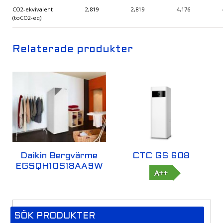
CO2-ekvivalent
2,819
2,819
4,176
(toCO2-eq)
Relaterade produkter
Daikin Bergvärme
CTC GS 608
EGSQH10S18AA9W
A++
SÖK PRODUKTER