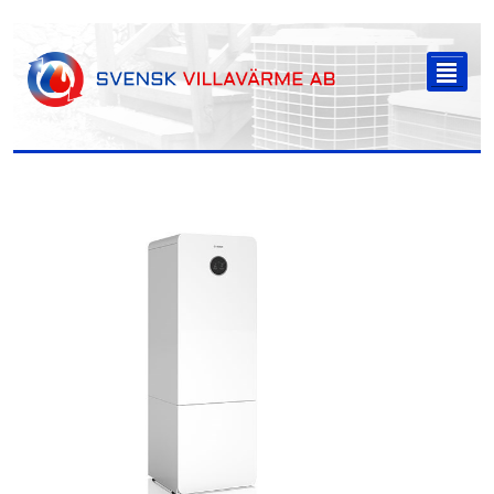
-->
²