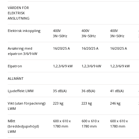
VÄRDEN FÖR
ELEKTRISK
ANSLUTNING
Elektrisk inkoppling
400V
400V
400V
3N~50Hz
3N~50Hz
3N~50Hz
Avsäkring med
16/20/25 A
16/20/25 A
16/20/25 A
elpatron 3/6/9 kW
Elpatron
1,2,3/6/9 kW
1,2,3/6/9 kW
1,2,3/6/9 kW
ALLMÄNT
Ljudeffekt LWM
35 dB(A)
36 dB(A)
41 dB(A)
Vikt (utan förpackning)
223 kg
223 kg
246 kg
LWM
Mått
600 x 610 x
600 x 610 x
600 x 610 x
(breddxdjupxhöjd)
1780 mm
1780 mm
1780 mm
LWM